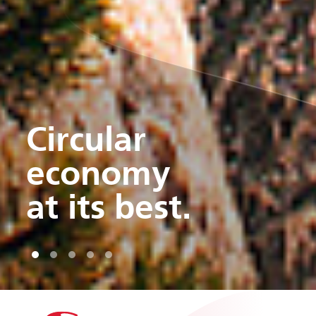
Let our
experience
work
for you.