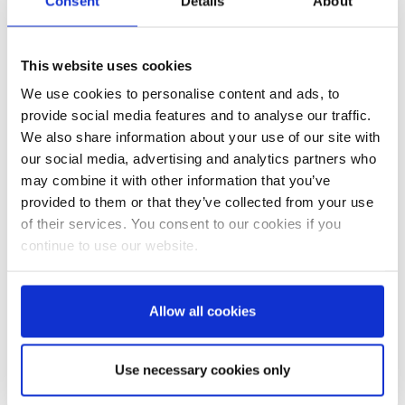
Consent
Details
About
Kunststoffabfallaufkommen in den Griff zu
bekommen, aber das Umfeld im Land ist
dynamisch und die spezifischen Anreize
This website uses cookies
variieren. Derzeit tragen sowohl staatliche
We use cookies to personalise content and ads, to
Initiativen als auch private Unternehmen wie
provide social media features and to analyse our traffic.
PAAG dazu bei, das Umweltbewusstsein sowie
We also share information about your use of our site with
die Sammlung von Kunststoffabfällen in der
our social media, advertising and analytics partners who
Türkei zu fördern und auszubauen. Für private
may combine it with other information that you’ve
provided to them or that they’ve collected from your use
Unternehmen sind oft Corporate Responsibility
of their services. You consent to our cookies if you
und Nachhaltigkeitsziele ausschlaggebend, um
continue to use our website.
proaktive Maßnahmen gegen Umweltprobleme
zu setzen. PAAGs Engagement für das Recycling
von PET-Flaschen trägt zu einer
Allow all cookies
Kreislaufwirtschaft bei und ist ein Beispiel dafür,
wie private Unternehmen Umweltauswirkungen
Use necessary cookies only
positiv beeinflussen können. Die zuvor erwähnte
Initiative zur Abfallsammlung und -entsorgung