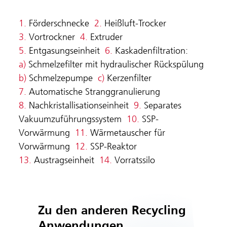
1.
Förderschnecke
2.
Heißluft-Trocker
3.
Vortrockner
4.
Extruder
5.
Entgasungseinheit
6.
Kaskadenfiltration:
a)
Schmelzefilter mit hydraulischer Rückspülung
b)
Schmelzepumpe
c)
Kerzenfilter
7.
Automatische Stranggranulierung
8.
Nachkristallisationseinheit
9.
Separates
Vakuumzuführungssystem
10.
SSP-
Vorwärmung
11.
Wärmetauscher für
Vorwärmung
12.
SSP-Reaktor
13.
Austragseinheit
14.
Vorratssilo
Zu den anderen Recycling
Anwendungen