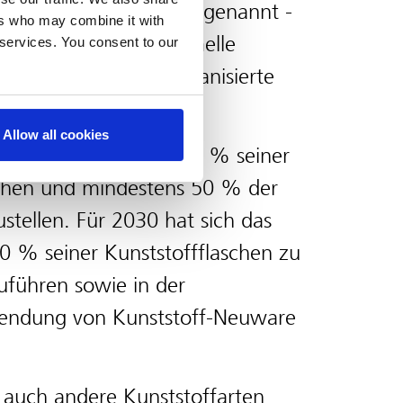
a "Recycling-Helden" genannt -
ers who may combine it with
0 % werden über formelle
 services. You consent to our
anken und andere organisierte
Allow all cookies
 gesetzt, bis 2025 100 % seiner
chen und mindestens 50 % der
stellen. Für 2030 hat sich das
% seiner Kunststoffflaschen zu
führen sowie in der
rwendung von Kunststoff-Neuware
 auch andere Kunststoffarten