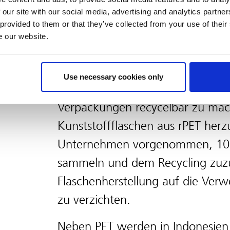
Sektor - bei Amandina und Mahij
 our site with our social media, advertising and analytics partn
gesammelt. Die verbleibenden 1
 provided to them or that they’ve collected from your use of their
e our website.
Systeme wie sogenannte Abfallb
Sammelmethoden beschafft.
Use necessary cookies only
CCEP Indonesia hat sich zum Ziel
Verpackungen recycelbar zu ma
Kunststoffflaschen aus rPET herzu
Unternehmen vorgenommen, 100 
sammeln und dem Recycling zuzu
Flaschenherstellung auf die Ve
zu verzichten.
Neben PET werden in Indonesien