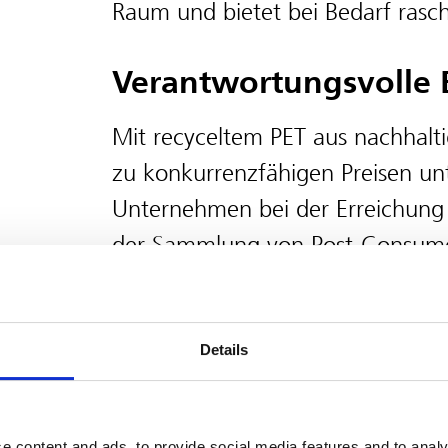
Raum und bietet bei Bedarf rasc
Verantwortungsvolle 
Mit recyceltem PET aus nachhalt
zu konkurrenzfähigen Preisen un
Unternehmen bei der Erreichung i
der Sammlung von Post-Consumer
Amandina Bumi Nusantara mit de
Foundation zusammen, einer vo
Asia gegründeten gemeinnützigen
Details
anderen asiatischen Ländern wer
90 % der Kunststoffabfälle von 
e content and ads, to provide social media features and to analy